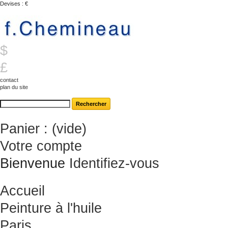
Devises : €
CHF
€
$
£
contact
plan du site
Panier :
(vide)
Votre compte
Bienvenue
Identifiez-vous
Accueil
Peinture à l'huile
Paris